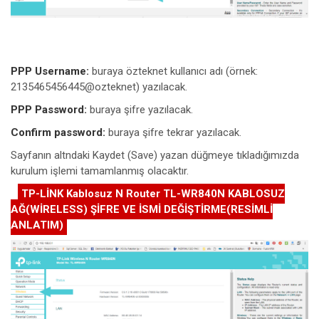
PPP Username:
buraya özteknet kullanıcı adı (örnek:
2135465456445@ozteknet) yazılacak.
PPP Password:
buraya şifre yazılacak.
Confirm password:
buraya şifre tekrar yazılacak.
Sayfanın altndaki Kaydet (Save) yazan düğmeye tıkladığımızda
kurulum işlemi tamamlanmış olacaktır.
TP-LİNK Kablosuz N Router TL-WR840N KABLOSUZ
AĞ(WİRELESS) ŞİFRE VE İSMİ DEĞİŞTİRME(RESİMLİ
ANLATIM)